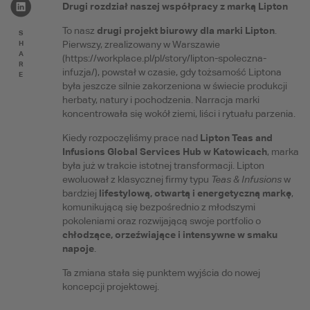
Drugi rozdział naszej współpracy z marką Lipton
drugi projekt biurowy dla marki Lipton
To nasz
.
S
H
Pierwszy, zrealizowany w Warszawie
A
(https://workplace.pl/pl/story/lipton-spoleczna-
R
infuzja/), powstał w czasie, gdy tożsamość Liptona
E
była jeszcze silnie zakorzeniona w świecie produkcji
herbaty, natury i pochodzenia. Narracja marki
koncentrowała się wokół ziemi, liści i rytuału parzenia.
Lipton Teas and
Kiedy rozpoczęliśmy prace nad
Infusions Global Services Hub w Katowicach
, marka
była już w trakcie istotnej transformacji. Lipton
ewoluował z klasycznej firmy typu
Teas & Infusions
w
lifestylową, otwartą i energetyczną markę
bardziej
,
komunikującą się bezpośrednio z młodszymi
pokoleniami oraz rozwijającą swoje portfolio o
chłodzące, orzeźwiające i intensywne w smaku
napoje
.
Ta zmiana stała się punktem wyjścia do nowej
koncepcji projektowej.