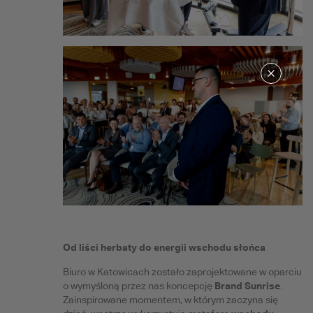
Od liści herbaty do energii wschodu słońca
Biuro w Katowicach zostało zaprojektowane w oparciu
Brand Sunrise
o wymyśloną przez nas koncepcję
.
Zainspirowane momentem, w którym zaczyna się