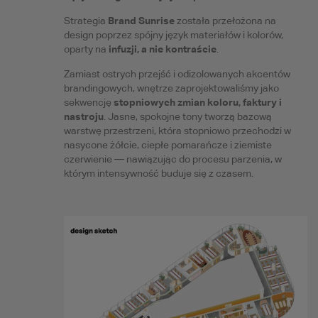
Brand Sunrise
Strategia
została przełożona na
design poprzez spójny język materiałów i kolorów,
infuzji, a nie kontraście
oparty na
.
Zamiast ostrych przejść i odizolowanych akcentów
brandingowych, wnętrze zaprojektowaliśmy jako
stopniowych zmian koloru, faktury i
sekwencję
nastroju
. Jasne, spokojne tony tworzą bazową
warstwę przestrzeni, która stopniowo przechodzi w
nasycone żółcie, ciepłe pomarańcze i ziemiste
czerwienie — nawiązując do procesu parzenia, w
którym intensywność buduje się z czasem.