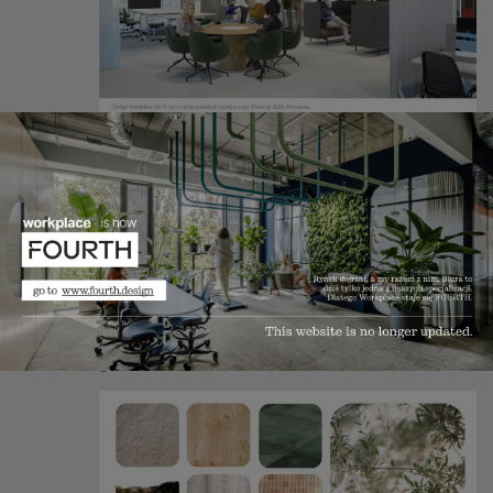
PSPS. Gdy Nordea potrzebowała podnająć przestrzeń
w czasie pandemii, jej biura bardzo szybko się
wynajęły. Dlaczego? Od strony funkcjonalnej
przestrzeń była gotowa na różnego rodzaju
charaktery pracy. Design był atrakcyjny. Już podczas
projektowania widzieliśmy, że to co dobre dla zespołów
IT, będzie dobre dla innych charakterystyk pracy. Dla
nas był to jednocześnie dowód, że nie opłaca się
projektowanie tylko pod bieżące potrzeby. Lepiej
wychylić się w przyszłość i stworzyć rozwiązania
gotowe na nią.