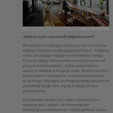
Jakie korzyści neuronauki dają biznesowi?
W mainstream’ie designu słyszymy o tym od 3 lat (na
świecie). Rok temu temat wypłynął w Polsce. To wiedza
o tym, jak człowiek reaguje na architekturę i design.
Prosty przykład. Robicie sobie w zespole przerwę od
pracy przed komputerem. Jedna osoba idzie na
spacer po mieście, a druga po parku. Ta która wróciła z
parku popełni mniej błędów i szybciej wykona pracę,
bo jej mózg i ciało lepiej się zregenerowały. Neuronauki
porządkują czego robić więcej, a czego mniej w
projektowaniu.
W przypadku designu biur, celem organizacji jest
wsparcie stanu umysłu określane mianem
innowacyjna produktywność. Dziś projektanci często