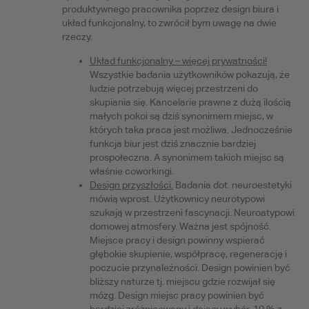
produktywnego pracownika poprzez design biura i
układ funkcjonalny, to zwrócił bym uwagę na dwie
rzeczy.
Układ funkcjonalny – więcej prywatności!
Wszystkie badania użytkowników pokazują, że
ludzie potrzebują więcej przestrzeni do
skupiania się. Kancelarie prawne z dużą ilością
małych pokoi są dziś synonimem miejsc, w
których taka praca jest możliwa. Jednocześnie
funkcja biur jest dziś znacznie bardziej
prospołeczna. A synonimem takich miejsc są
właśnie coworkingi.
Design przyszłości.
Badania dot. neuroestetyki
mówią wprost. Użytkownicy neurotypowi
szukają w przestrzeni fascynacji. Neuroatypowi
domowej atmosfery. Ważna jest spójność.
Miejsce pracy i design powinny wspierać
głębokie skupienie, współpracę, regenerację i
poczucie przynależności. Design powinien być
bliższy naturze tj. miejscu gdzie rozwijał się
mózg. Design miejsc pracy powinien być