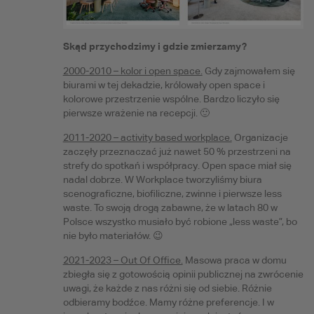
Skąd przychodzimy i gdzie zmierzamy?
2000-2010 – kolor i open space.
Gdy zajmowałem się
biurami w tej dekadzie, królowały open space i
kolorowe przestrzenie wspólne. Bardzo liczyło się
pierwsze wrażenie na recepcji. 🙂
2011-2020 – activity based workplace.
Organizacje
zaczęły przeznaczać już nawet 50 % przestrzeni na
strefy do spotkań i współpracy
. Open space miał się
nadal dobrze. W Workplace tworzyliśmy biura
scenograficzne, biofiliczne, zwinne i pierwsze less
waste. To swoją drogą zabawne, że w latach 80 w
Polsce wszystko musiało być robione „less waste”, bo
nie było materiałów. 😉
2021-2023 – Out Of Office.
Masowa praca w domu
zbiegła się z gotowością opinii publicznej na zwrócenie
uwagi, że każde z nas różni się od siebie. Różnie
odbieramy bodźce. Mamy różne preferencje. I w